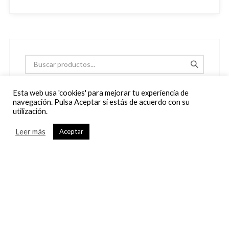
Esta web usa 'cookies' para mejorar tu experiencia de
navegación. Pulsa Aceptar si estás de acuerdo con su
utilización.
CATEGORÍAS DE PRODUCTOS
Leer más
Aceptar
Difuntos
6
Flores
44
Centros
8
Centros para Eventos
6
Ramos
30
Novias
6