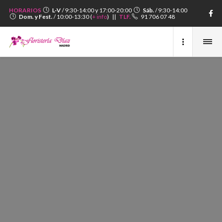
HORARIOS
L-V
/ 9:30-14:00 y 17:00-20:00
Sáb.
/ 9:30-14:00
Dom. y Fest.
/ 10:00-13:30 (
+ info
) ||
TLF.
91 706 07 48