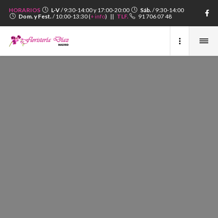
HORARIOS
L-V
/ 9:30-14:00 y 17:00-20:00
Sáb.
/ 9:30-14:00
Dom. y Fest.
/ 10:00-13:30 (
+ info
) ||
TLF.
91 706 07 48