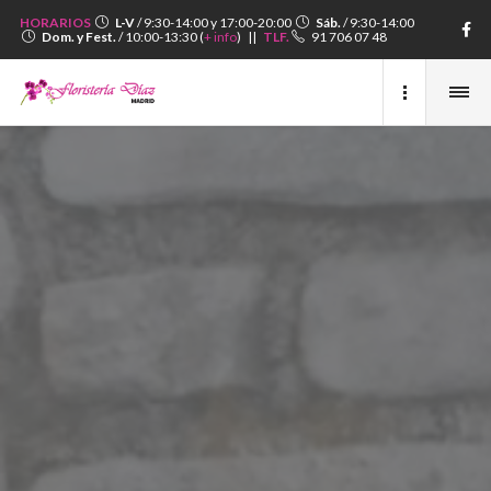
HORARIOS
L-V
/ 9:30-14:00 y 17:00-20:00
Sáb.
/ 9:30-14:00
Dom. y Fest.
/ 10:00-13:30 (
+ info
) ||
TLF.
91 706 07 48