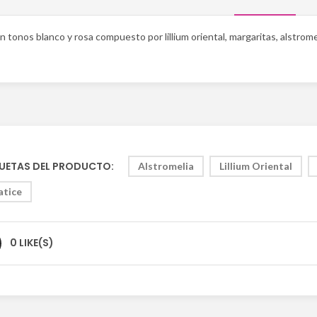
 tonos blanco y rosa compuesto por lillium oriental, margaritas, alstromeli
UETAS DEL PRODUCTO:
Alstromelia
Lillium Oriental
atice
0 LIKE(S)