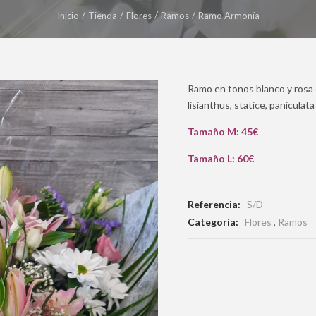
Inicio
Tienda
Flores
Ramos
Ramo Armonía
Ramo en tonos blanco y rosa c
lisianthus, statice, paniculat
Tamaño M: 45€
Tamaño L: 60€
Referencia:
S/D
Categoría:
Flores
,
Ramos