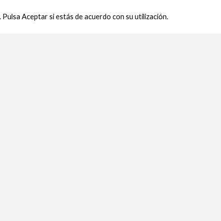
 Pulsa Aceptar si estás de acuerdo con su utilización.
Índigo
Cesta Primavera
Centros, Flores