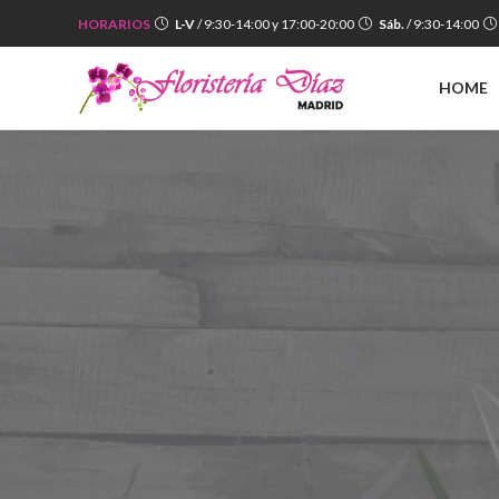
HORARIOS
L-V
/ 9:30-14:00 y 17:00-20:00
Sáb.
/ 9:30-14:00
Escriba lo que desee buscar y pulse Enter o el Botón de 
HOME