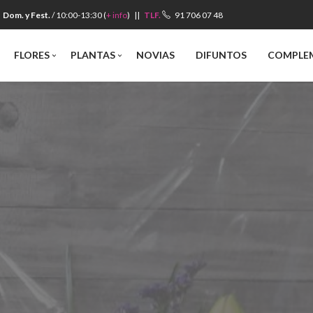
Dom. y Fest.
/ 10:00-13:30 (
+ info
) ||
TLF.
91 706 07 48
Búsqueda
FLORES
PLANTAS
NOVIAS
DIFUNTOS
COMPLE