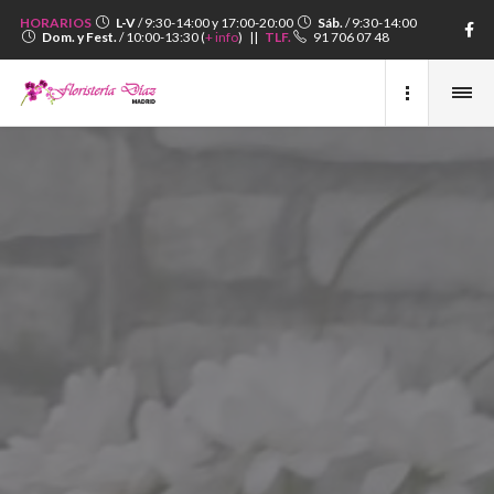
HORARIOS
L-V
/ 9:30-14:00 y 17:00-20:00
Sáb.
/ 9:30-14:00
Dom. y Fest.
/ 10:00-13:30 (
+ info
) ||
TLF.
91 706 07 48