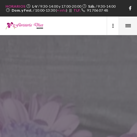
HORARIOS
L-V
/ 9:30-14:00 y 17:00-20:00
Sáb.
/ 9:30-14:00
Dom. y Fest.
/ 10:00-13:30 (
+ info
) ||
TLF.
91 706 07 48