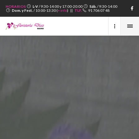
HORARIOS
L-V
/ 9:30-14:00 y 17:00-20:00
Sáb.
/ 9:30-14:00
Dom. y Fest.
/ 10:00-13:30 (
+ info
) ||
TLF.
91 706 07 48