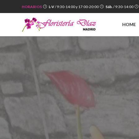
HORARIOS
L-V
/ 9:30-14:00 y 17:00-20:00
Sáb.
/ 9:30-14:00
Escriba lo que desee buscar y pulse Enter o el Botón de 
HOME