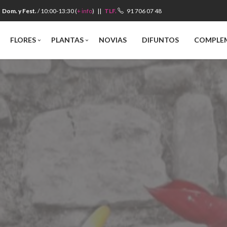
Dom. y Fest.
/ 10:00-13:30 (
+ info
) ||
TLF.
91 706 07 48
Búsqueda
FLORES
PLANTAS
NOVIAS
DIFUNTOS
COMPLE