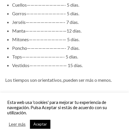
Cuellos——————————- 5 días.
Gorros——————————– 5 días.
Jerséis——————————– 7 días.
Manta———————————12 días.
Mitones—————————— 5 días.
Poncho——————————- 7 días.
Tops———————————- 5 días.
Vestidos—————————— 15 días.
Los tiempos son orientativos, pueden ser más o menos.
A estos tiempos hay que añadir el tiempo de entrega del
Esta web usa 'cookies' para mejorar tu experiencia de
transportista.
navegación. Pulsa Aceptar si estás de acuerdo con su
utilización.
En todo momento estarás informado del proceso de envío.
Leer más
Aceptar